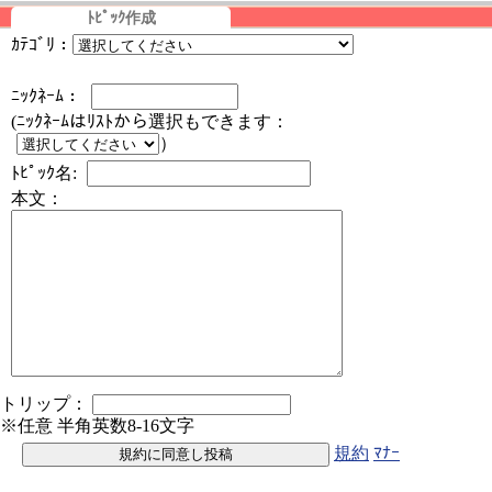
ﾄﾋﾟｯｸ作成
ｶﾃｺﾞﾘ：
ﾆｯｸﾈｰﾑ：
(ﾆｯｸﾈｰﾑはﾘｽﾄから選択もできます：
）
ﾄﾋﾟｯｸ名:
本文：
トリップ：
※任意 半角英数8-16文字
規約
ﾏﾅｰ