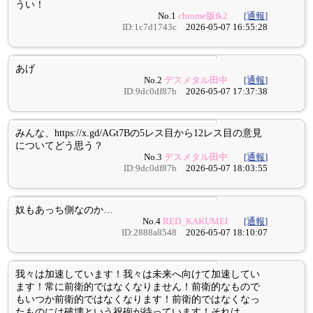
うい！
No.1
chrome版fk2
[通報]
ID:1c7d1743c
2026-05-07 16:55:28
あげ
No.2
デスメタル田中
[通報]
ID:9dc0df87b
2026-05-07 17:37:38
みんな、https://x.gd/AGt7Bの5レス目から12レス目の意見
についてどう思う？
No.3
デスメタル田中
[通報]
ID:9dc0df87b
2026-05-07 18:03:55
奴もあっち側なのか…
No.4
RED_KAKUMEI
[通報]
ID:2888a8548
2026-05-07 18:10:07
我々は加速しています！我々は未来へ向けて加速してい
ます！常に前衛的ではなくなりません！前衛的なもので
もいつか前衛的ではなくなります！前衛的ではなくなっ
たものには破壊という祝砲が待っています！それは