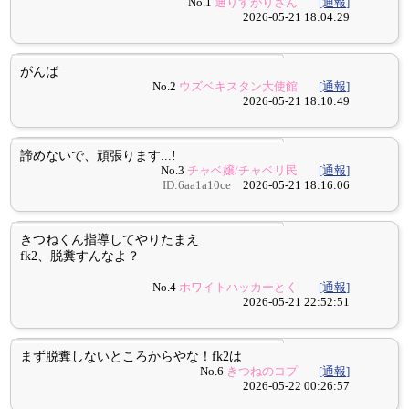
No.1
通りすがりさん
[通報]
2026-05-21 18:04:29
がんば
No.2
ウズベキスタン大使館
[通報]
2026-05-21 18:10:49
諦めないで、頑張ります...!
No.3
チャベ嬢/チャベリ民
[通報]
ID:6aa1a10ce
2026-05-21 18:16:06
きつねくん指導してやりたまえ
fk2、脱糞すんなよ？
No.4
ホワイトハッカーとく
[通報]
2026-05-21 22:52:51
まず脱糞しないところからやな！fk2は
No.6
きつねのコプ
[通報]
2026-05-22 00:26:57