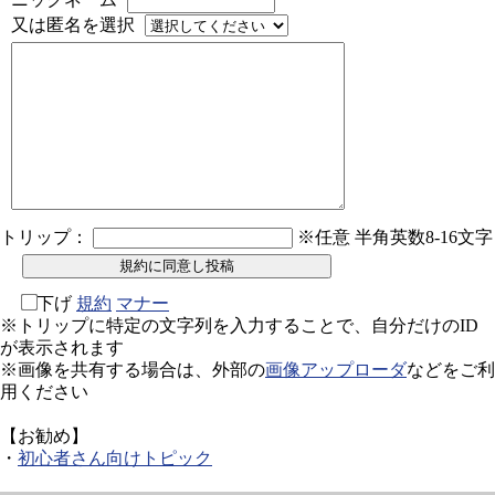
又は匿名を選択
トリップ：
※任意 半角英数8-16文字
下げ
規約
マナー
※トリップに特定の文字列を入力することで、自分だけのID
が表示されます
※画像を共有する場合は、外部の
画像アップローダ
などをご利
用ください
【お勧め】
・
初心者さん向けトピック