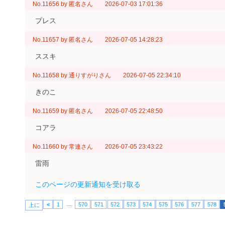
No.11656
by
匿名さん
2026-07-03 17:01:36
プレス
No.11657
by
匿名さん
2026-07-05 14:28:23
ススキ
No.11658
by
通りすがりさん
2026-07-05 22:34:10
きのこ
No.11659
by
匿名さん
2026-07-05 22:48:50
コアラ
No.11660
by
常連さん
2026-07-05 23:43:22
雷雨
このページの更新通知を受け取る
…
<
1
570
571
572
573
574
575
576
577
578
上に