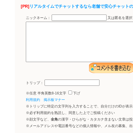
[PR]
リアルタイムでチャットするなら老舗で安心チャット
ニックネーム：
又は匿名を選
トリップ：
※任意 半角英数8-16文字
下げ
利用規約
掲示板マナー
※トリップに特定の文字列を入力することで、自分だけのIDが表
※必ず利用規約を熟読し、同意した上でご投稿ください
※顔文字など、
全角
の漢字・ひらがな・カタカナ含まない文章は投
※メールアドレスや電話番号などの個人情報や、メル友の募集、出