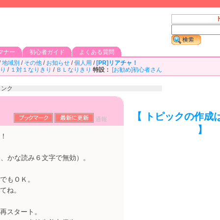
マナー
初心者ガイド
よくある質問
/
地域別
/
その他
/
お知らせ
/
個人用
/
[PR]リアチャ！
り
/
１対１なりきり
/
ＢＬなりきり
特設：
[お勧め]初心者さん
リンク
【 トピックの作成
通報
】
！
は、かな読み６文字で無効）。
でもＯＫ。
てね。
再スタート。