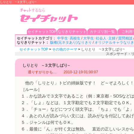
しりとり ~３文字しばり~
セイチャットTOP
なりきりチャット
カテゴリ別一覧
ご利用
セイチャットカテゴリ
：
中学生･高校生
/
大学生･社会人･主婦
/
質問相談
なりきりチャット：
版権(元ネタあり)なりきり
/
オリジナルキャラなりき
セイチャットTOP
>
その他のテーマ
>
しりとり ~３文字しばり~
スポンサード・
しりとり ~３文字しばり~
通りすがりかも…
2010-12-19 01:00:07
他の「しりとり」トピの姉妹版です！ ど～ぞよろしく！
［ルール］
１．かな読みで３文字であること（例：東京都・SOSなど
２．「しょ」などは、１文字勘定でも２文字勘定でもＯＫ。
３．「チョー」などにつづく頭文字は、「ちょ」でも「よ」
４．あとの人が読みづらい文には、読みがなを付記してあげ
５．ジャンルは何でもＯＫ。
６．最後に「ん」が付く文は無効。 直近の正しいレスから