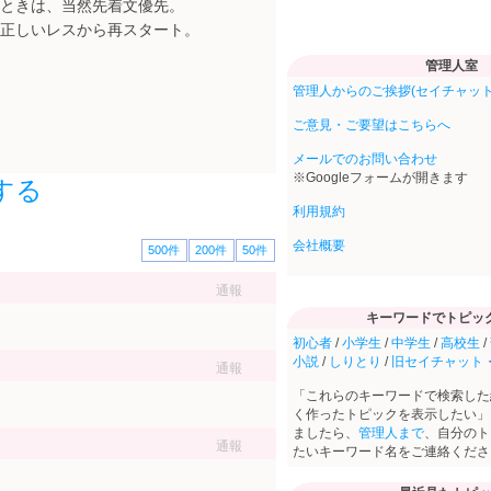
ときは、当然先着文優先。
正しいレスから再スタート。
管理人室
管理人からのご挨拶(セイチャット
ご意見・ご要望はこちらへ
メールでのお問い合わせ
※Googleフォームが開きます
する
利用規約
会社概要
500件
200件
50件
通報
キーワードでトピッ
初心者
/
小学生
/
中学生
/
高校生
/
小説
/
しりとり
/
旧セイチャット
通報
「これらのキーワードで検索した
く作ったトピックを表示したい」
ましたら、
管理人まで
、自分のト
通報
たいキーワード名をご連絡くださ