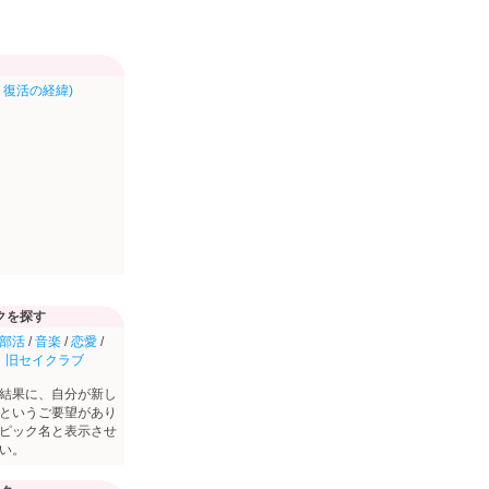
復活の経緯)
クを探す
部活
/
音楽
/
恋愛
/
・旧セイクラブ
結果に、自分が新し
というご要望があり
ピック名と表示させ
い。