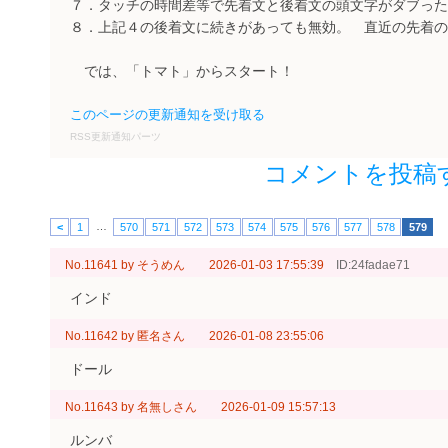
７．タッチの時間差等で先着文と後着文の頭文字がダブった
８．上記４の後着文に続きがあっても無効。 直近の先着の
では、「トマト」からスタート！
このページの更新通知を受け取る
RSS更新通知パーツ
コメントを投稿
…
<
1
570
571
572
573
574
575
576
577
578
579
No.11641
by
そうめん
2026-01-03 17:55:39
ID:24fadae71
インド
No.11642
by
匿名さん
2026-01-08 23:55:06
ドール
No.11643
by
名無しさん
2026-01-09 15:57:13
ルンバ