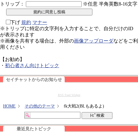
トリップ：
※任意 半角英数8-16文字
下げ
規約
マナー
※トリップに特定の文字列を入力することで、自分だけのID
が表示されます
※画像を共有する場合は、外部の
画像アップローダ
などをご利
用ください
【お勧め】
・
初心者さん向けトピック
セイチャットからのお知らせ
RSS Feed Widget
HOME
その他のテーマ
fk大戦2(BLもあるよ)
最近見たトピック