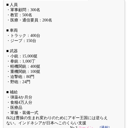
■ 人員
・軍事顧問：300名
・教官：500名
・医療・通信要員：200名
■ 車両
・トラック：400台
・ジープ：150台
■ 武器
・小銃：15,000挺
・拳銃：1,000丁
・軽機関銃：400挺
・重機関銃：100挺
・迫撃砲：80門
・野砲：24門
■ 補給
・弾薬4か月分
・食糧4万人分
・医療品
・軍服・装備一式
fk2は曹操の生まれ変わりのためにアギー王国には逆らえ
ない。インドネシアが日本へこのくらい支援
No.3
ラーメン
[通報]