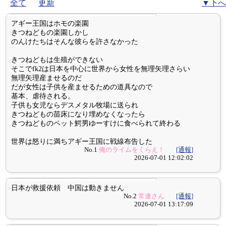
全て
更新
▼下へ
アギー王国はホモの楽園
きつねどもの楽園しかし
のんけたちはそんな彼らを許さなかった
きつねどもは生殖ができない
そこでfk2は日本を中心に世界から女性を無理矢理さらい
無理矢理産ませるのだ
だが女性は子供を産ませるための道具なので
基本、虐待される。
子供も女児ならデスメタル牧場に送られ
きつねどもの苗床になり埋めなくなったら
きつねどものペット鰐男ゆーすけに食べられて終わる
世界は怒りに満ちアギー王国に戦線布告した
No.1
俺のライムをくらえ！
[通報]
2026-07-01 12:02:02
日本が救援依頼 中国は動きません
No.2
常連さん
[通報]
2026-07-01 13:17:09