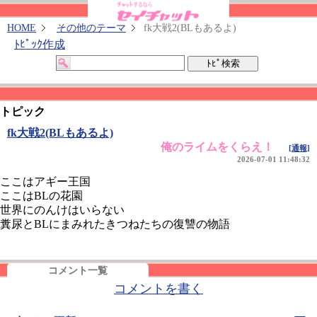
HOME
その他のテーマ
fk大戦2(BLもあるよ)
ﾄﾋﾟｯｸ作成
トピック
fk大戦2(BLもあるよ)
俺のライムをくらえ！
[通報]
2026-07-01 11:48:32
ここはアギー王国
ここはBLの花園
世界にのんけはいらない
糞尿とBLにまみれたきつねたちの復讐の物語
コメント一覧
コメントを書く