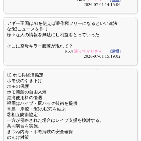
2026-07-01 14:15:06
アギー王国はAIを使えば著作権フリーになるといい違法
なfk2ニュースを作り
様々な人の情報を無駄にし利益をとっていった
そこに空母キラー艦隊が現れて？
No.4
通りすがりさん
[通報]
2026-07-01 15:19:02
① ホモ兵経済協定
ホモ税の引き下げ
ホモの保護
ホモ商船の自由入港
港湾使用料の優遇
福岡はバイブ・尻バック技術を提供
堂島・岸鷲・fk2の尻穴を結ぶ
②相互防衛協定
一方が侵略された場合はレイプ支援を検討する。
共同演習を実施。
きつね内海・ホモ海峡の安全確保
のんけ対策