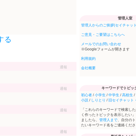
管理人室
管理人からのご挨拶(セイチャット
ご意見・ご要望はこちらへ
する
メールでのお問い合わせ
※Googleフォームが開きます
利用規約
通報
会社概要
キーワードでトピッ
通報
初心者
/
小学生
/
中学生
/
高校生
/
小説
/
しりとり
/
旧セイチャット
「これらのキーワードで検索した
通報
く作ったトピックを表示したい」
ましたら、
管理人まで
、自分のト
たいキーワード名をご連絡くださ
通報