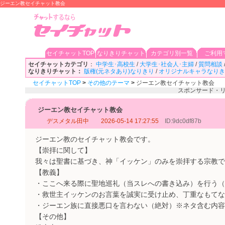
ジーエン教セイチャット教会
セイチャットTOP
なりきりチャット
カテゴリ別一覧
ご利用
セイチャットカテゴリ
：
中学生･高校生
/
大学生･社会人･主婦
/
質問相談
なりきりチャット：
版権(元ネタあり)なりきり
/
オリジナルキャラなりき
セイチャットTOP
>
その他のテーマ
>
ジーエン教セイチャット教会
スポンサード・
ジーエン教セイチャット教会
デスメタル田中
2026-05-14 17:27:55
ID:9dc0df87b
ジーエン教のセイチャット教会です。
【崇拝に関して】
我々は聖書に基づき、神「イッケン」のみを崇拝する宗教で
【教義】
・ここへ来る際に聖地巡礼（当スレへの書き込み）を行う（
・救世主イッケンのお言葉を誠実に受け止め、丁重なもてな
・ジーエン族に直接悪口を言わない（絶対）※ネタ含む内容
【その他】