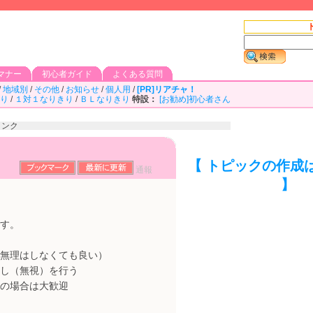
マナー
初心者ガイド
よくある質問
/
地域別
/
その他
/
お知らせ
/
個人用
/
[PR]リアチャ！
り
/
１対１なりきり
/
ＢＬなりきり
特設：
[お勧め]初心者さん
リンク
【 トピックの作成
通報
】
す。
無理はしなくても良い）
し（無視）を行う
の場合は大歓迎