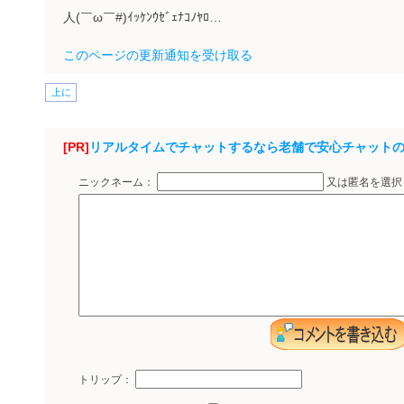
人(￣ω￣#)ｲｯｹﾝｳｾﾞｪﾅｺﾉﾔﾛ…
このページの更新通知を受け取る
上に
[PR]
リアルタイムでチャットするなら老舗で安心チャット
ニックネーム：
又は匿名を選
トリップ：