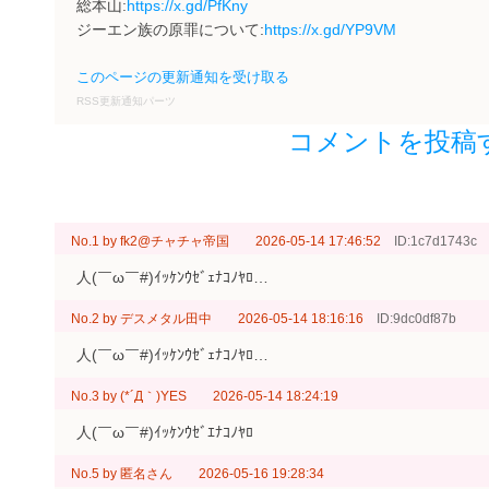
総本山:
https://x.gd/PfKny
ジーエン族の原罪について:
https://x.gd/YP9VM
このページの更新通知を受け取る
RSS更新通知パーツ
コメントを投稿
No.1
by
fk2@チャチャ帝国
2026-05-14 17:46:52
ID:1c7d1743c
人(￣ω￣#)ｲｯｹﾝｳｾﾞｪﾅｺﾉﾔﾛ…
No.2
by
デスメタル田中
2026-05-14 18:16:16
ID:9dc0df87b
人(￣ω￣#)ｲｯｹﾝｳｾﾞｪﾅｺﾉﾔﾛ…
No.3
by
(*´Д｀)YES
2026-05-14 18:24:19
人(￣ω￣#)ｲｯｹﾝｳｾﾞｴﾅｺﾉﾔﾛ
No.5
by
匿名さん
2026-05-16 19:28:34