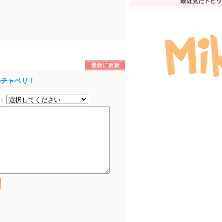
最近見たトピッ
のチャベリ！
択：