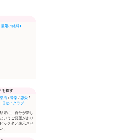
復活の経緯)
クを探す
部活
/
音楽
/
恋愛
/
・旧セイクラブ
結果に、自分が新し
というご要望があり
ピック名と表示させ
い。