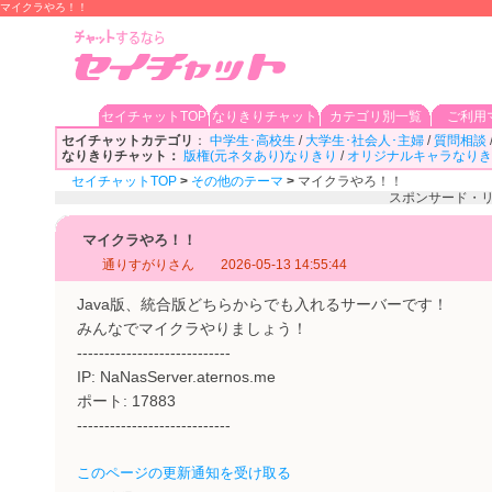
マイクラやろ！！
セイチャットTOP
なりきりチャット
カテゴリ別一覧
ご利用
セイチャットカテゴリ
：
中学生･高校生
/
大学生･社会人･主婦
/
質問相談
なりきりチャット：
版権(元ネタあり)なりきり
/
オリジナルキャラなりき
セイチャットTOP
>
その他のテーマ
>
マイクラやろ！！
スポンサード・
マイクラやろ！！
通りすがりさん
2026-05-13 14:55:44
Java版、統合版どちらからでも入れるサーバーです！
みんなでマイクラやりましょう！
----------------------------
IP: NaNasServer.aternos.me
ポート: 17883
----------------------------
このページの更新通知を受け取る