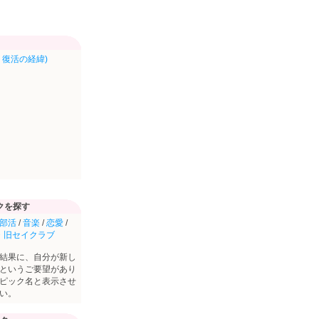
復活の経緯)
クを探す
部活
/
音楽
/
恋愛
/
・旧セイクラブ
結果に、自分が新し
というご要望があり
ピック名と表示させ
い。