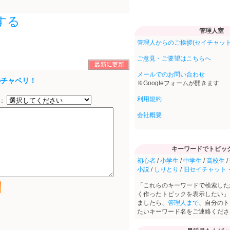
する
管理人室
管理人からのご挨拶(セイチャット
ご意見・ご要望はこちらへ
メールでのお問い合わせ
のチャベリ！
※Googleフォームが開きます
利用規約
択：
会社概要
キーワードでトピッ
初心者
/
小学生
/
中学生
/
高校生
/
小説
/
しりとり
/
旧セイチャット
「これらのキーワードで検索した
く作ったトピックを表示したい」
ましたら、
管理人まで
、自分のト
たいキーワード名をご連絡くださ