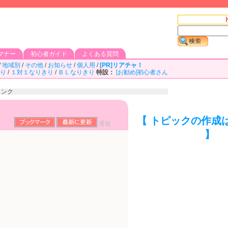
マナー
初心者ガイド
よくある質問
/
地域別
/
その他
/
お知らせ
/
個人用
/
[PR]リアチャ！
り
/
１対１なりきり
/
ＢＬなりきり
特設：
[お勧め]初心者さん
リンク
【 トピックの作成
通報
】