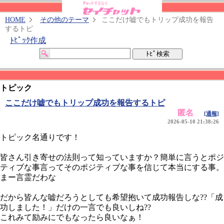
HOME
その他のテーマ
ここだけ嘘でもトリップ成功を報告
するトピ
ﾄﾋﾟｯｸ作成
トピック
ここだけ嘘でもトリップ成功を報告するトピ
匿名
[通報]
2026-05-10 21:38:26
トピック名通りです！
皆さん引き寄せの法則って知っていますか？簡単に言うとポジ
ティブな事言ってそのポジティブな事を信じて本当にする事。
まー言霊だわな
だから皆んな嘘だろうとしても希望抱いて成功報告しな??「成
功しました！」だけの一言でも良いしね??
これみて励みにでもなったら良いなぁ！