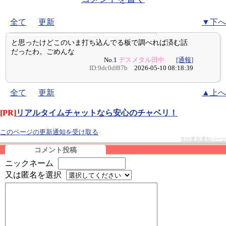
全て
更新
▼下へ
と思ったけどこのいま打ち込んでる板で調べれば済む話
だったわ。ごめんな
No.1
デスメタル田中
[通報]
ID:9dc0df87b
2026-05-10 08:18:39
全て
更新
▲上へ
[PR]
リアルタイムチャットなら安心のチャベリ！
このページの更新通知を受け取る
RSS更新通知パーツ
コメント投稿
ニックネーム
又は匿名を選択