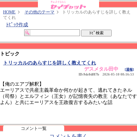
HOME
その他のテーマ
トリッカルのあらすじを詳しく教え
てくれ
ﾄﾋﾟｯｸ作成
トピック
トリッカルのあらすじを詳しく教えてくれ
デスメタル田中
[通報]
ID:9dc0df87b
2026-05-10 08:16:53
【俺のエアプ解釈】
エーリアスで共産主義革命か何かが起きて、逃れてきたネル
（司祭）とエルフィン（王女）が記憶喪失の教主（あなたです
よん）と共にエーリアスを王政復古するみたいな話
コメント一覧
コメントを書く