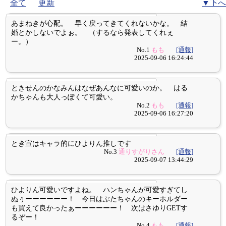
全て
更新
▼下へ
あまねきが心配。 早く戻ってきてくれないかな。 結
婚とかしないでよぉ。 （するなら発表してくれぇ
ー。）
No.1
もも
[通報]
2025-09-06 16:24:44
ときせんのかなみんはなぜあんなに可愛いのか。 はる
かちゃんも大人っぽくて可愛い。
No.2
もも
[通報]
2025-09-06 16:27:20
とき宣はキャラ的にひよりん推しです
No.3
通りすがりさん
[通報]
2025-09-07 13:44:29
ひよりん可愛いですよね。 ハンちゃんが可愛すぎてし
ぬぅーーーーーー！ 今日はぶたちゃんのキーホルダー
も買えて良かったぁーーーーーー！ 次はさゆりGETす
るぞー！
No.4
もも
[通報]