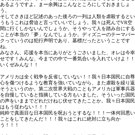
あるようですよ。まー余興はこんなところにしておきましょ
う。
そしてさきほど記述のあった後ろの一列は人類を虐殺するとい
うもうこれは脅迫と言っていいでしょう。我々は死んでVR空
間に行くしかないんでしょうか。そうやって人を踏み台にする
ことが本当の「夢」なんでしょうか。ディズニーのテーマパー
クっていうのは犯行声明であり、墓標だったということです
ね。
みなさん、応援を本当にありがとうごさいました、オレは今幸
せです！みんな、今までの中で一番気合いを入れていけよ！！
いくぜみんな！！
アメリカは全く戦争を反省していない！！我々日本国民に自尊
心を傷つけるような教育を強いていながら、また虐殺を繰り返
そうというのか。第二次世界大戦のこともアメリカは軍事兵器
を自慢していると指摘している方もいました。そういった国民
の声をいままでどれだけねじ伏せてきたことか。我々日本国民
はもう従わない！！！
純粋で真面目な日本国民を呪おうとするな！！！一体何回悪い
ことをしてきたんだ！！！我々はこれに絶対に立ち向か
う！！！