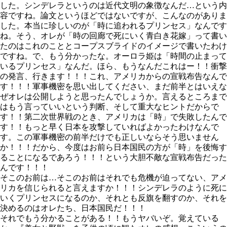
した。シンデレラというのは近代文明の象徴なんだ…という内
容ですね。論文というほどではないですが、こんなのがありま
した。本当に珍しいのが「時に追われるプリンセス」なんです
ね。そう、オレが「時の回廊で死にいく青白き花嫁」って書い
たのはこれのこととコープスブライドのイメージで書いたわけ
ですね。で、もう分かったな。オーロラ姫は「時間の止まって
いるプリンセス」なんだ。ほら、もうなんだこれはー！！衝撃
の発言、行きます！！！これ、アメリカからの宣戦布告なんで
す！！！軍事機密を思い出してください、まだ前半とはいえな
ぜオレは公開しようと思ったんでしょうか。言えるところまで
はもう言っていいという判断、そして重大なヒントだからで
す！！第二次世界戦のとき、アメリカは「時」で失敗したんで
す！！もっと早く日本を攻撃していればよかったわけなんで
す。この軍事機密の前半だけでも正しいならそう思いません
か！！！だから、今度はお前ら日本国民の方が「時」を後悔す
ることになるであろう！！！という大胆不敵な宣戦布告だった
んです！！！
そこのお前は…そこのお前はそれでも危機が迫ってない、アメ
リカを信じられると言えますか！！！シンデレラのように死に
いくプリンセスになるのか、それとも反旗を翻すのか、それを
決めるのはオレたち、日本国民だ！！！
それでもう分かることがある！！もうヤバいぞ。覚えている