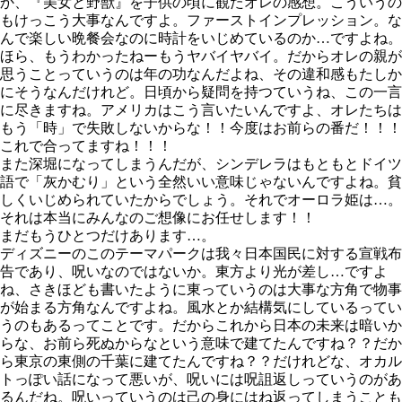
か、『美女と野獣』を子供の頃に観たオレの感想。こういうの
もけっこう大事なんですよ。ファーストインプレッション。な
んで楽しい晩餐会なのに時計をいじめているのか…ですよね。
ほら、もうわかったねーもうヤバイヤバイ。だからオレの親が
思うことっていうのは年の功なんだよね、その違和感もたしか
にそうなんだけれど。日頃から疑問を持つていうね、この一言
に尽きますね。アメリカはこう言いたいんですよ、オレたちは
もう「時」で失敗しないからな！！今度はお前らの番だ！！！
これで合ってますね！！！
また深堀になってしまうんだが、シンデレラはもともとドイツ
語で「灰かむり」という全然いい意味じゃないんですよね。貧
しくいじめられていたからでしょう。それでオーロラ姫は…。
それは本当にみんなのご想像にお任せします！！
まだもうひとつだけあります…。
ディズニーのこのテーマパークは我々日本国民に対する宣戦布
告であり、呪いなのではないか。東方より光が差し…ですよ
ね、さきほども書いたように東っていうのは大事な方角で物事
が始まる方角なんですよね。風水とか結構気にしているってい
うのもあるってことです。だからこれから日本の未来は暗いか
らな、お前ら死ぬからなという意味で建てたんですね？？だか
ら東京の東側の千葉に建てたんですね？？だけれどな、オカル
トっぽい話になって悪いが、呪いには呪詛返しっていうのがあ
るんだね。呪いっていうのは己の身にはね返ってしまうことも