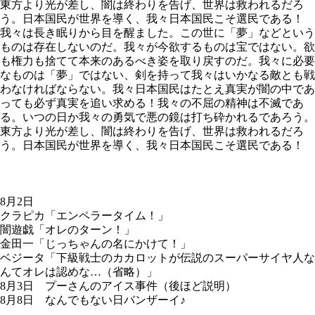
東方より光が差し、闇は終わりを告げ、世界は救われるだろ
う。日本国民が世界を導く、我々日本国民こそ選民である！
我々は長き眠りから目を醒ました。この世に「夢」などという
ものは存在しないのだ。我々が今欲するものは宝ではない。欲
も権力も捨てて本来のあるべき姿を取り戻すのだ。我々に必要
なものは「夢」ではない、剣を持って我々はいかなる敵とも戦
わなければならない。我々日本国民はたとえ真実が闇の中であ
っても必ず真実を追い求める！我々の不屈の精神は不滅であ
る。いつの日か我々の勇気で悪の鏡は打ち砕かれるであろう。
東方より光が差し、闇は終わりを告げ、世界は救われるだろ
う。日本国民が世界を導く、我々日本国民こそ選民である！
8月2日
クラピカ「エンペラータイム！」
闇遊戯「オレのターン！」
金田一「じっちゃんの名にかけて！」
ベジータ「下級戦士のカカロットが伝説のスーパーサイヤ人な
んてオレは認めな…（省略）」
8月3日 プーさんのアイス事件（後ほど説明）
8月8日 なんでもない日バンザーイ♪