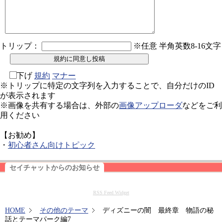
トリップ：
※任意 半角英数8-16文字
下げ
規約
マナー
※トリップに特定の文字列を入力することで、自分だけのID
が表示されます
※画像を共有する場合は、外部の
画像アップローダ
などをご利
用ください
【お勧め】
・
初心者さん向けトピック
セイチャットからのお知らせ
RSS Feed Widget
HOME
その他のテーマ
ディズニーの闇 最終章 物語の秘
話とテーマパーク編7