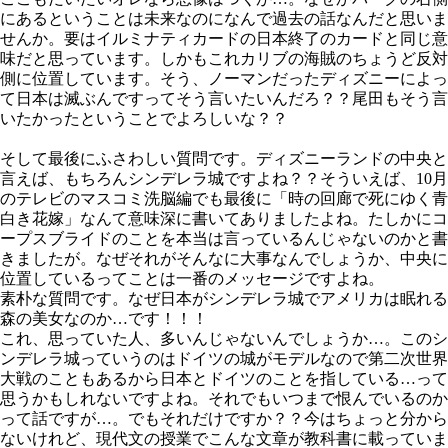
にあるということは未来なのになんで過去の話なんだと思いま
せんか。要はイルミナティカードの日本終了のカードと同じ意
味だと思っています。しかもこれカリブの海賊のちょうど反対
側に位置しています。そう、ノーマンだったディズニーによっ
て日本は滅ぶんですってそう言いたいんだろ？？尾田もそう言
いたかったということでよろしいな？？
そして最後にふさわしい質問です。ディズニーランドの中央と
言えば、もちろんシンデレラ城ですよね？？そういえば、10月
のテレビのマスコミ洗脳編でも最後に「時の回廊で死にゆく青
白き花嫁」なんて意味深に書いてありましたよね。たしかにコ
ープスブライドのことを本当は言っているんじゃないのかと書
きましたが。なぜそれがそんなに大事なんでしょうか、中央に
位置しているってことは一番のメッセージですよね。
素朴な質問です。なぜ日本がシンデレラ城でアメリカは眠れる
森の美女なのか…です！！！
これ、思っていた人、多いんじゃないんでしょうか…。このシ
ンデレラ城っていうのはドイツの城がモデルなので第二次世界
大戦のこともあるから日本とドイツのことを指している…って
思うかもしれないですよね。それでもいつまで恨んでいるのか
って話ですが…。でもそれだけですか？？今はちょっと分から
ないけれど、現代文の授業でこんな文章が教科書に載っていま