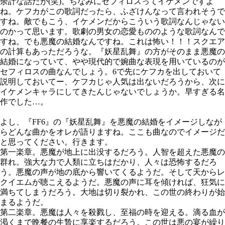
余計な話だが(笑)。ちなみにセフィロスってイケメンですよ
ね。ケフカがこの歌詞だったら、ふざけんなって言われそうで
すね。敵でもこう、イケメンだからこういう歌詞なんじゃない
のかって思います。歌劇の男女の恋愛もののような歌詞なんで
すね。でも悪魔の結婚なんですね。これは怖い！！！スクエア
の計算もあっただろうな。『妖星乱舞』の方がそのまま悪魔の
結婚になっていて、やや現代的で婉曲な表現を用いているのが
セフィロスの曲なんでしょう。6で先にケフカを出しておいて
説明しておいてー、ケフカじゃ人気は出ないだろうから、次に
イケメンキャラにしてきたんじゃないでしょうか。早すぎる名
作でした…。
よし、『FF6』の『妖星乱舞』を悪魔の結婚をイメージしなが
らどんな曲かをオレが語りますね。ここも曲なのでイメージだ
と思ってください。行きます。
第一楽章。悪魔が地上に出没するだろう。人智を超えた悪魔の
群れ。強大な力で人類に立ちはだかり、人々は恐怖するだろ
う。悪魔の声が地の底から響いてくるようだ。そして天からレ
クイエムが聴こえるようだ。悪魔の声に耳を傾ければ、狂気に
満ちてしまうだろう。大地は切り裂かれ、この世の終わりが始
まるようだ。
第二楽章。悪魔は人々を殺戮し、至福の時を迎える。滴る血が
渇くまで晩餐の生贄に享楽するだろう。この世は悪の宴が繰り