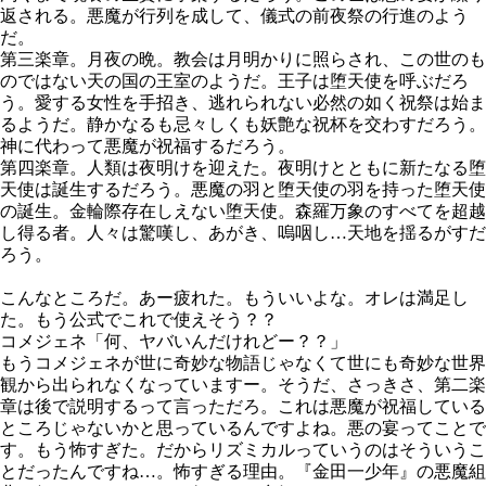
返される。悪魔が行列を成して、儀式の前夜祭の行進のよう
だ。
第三楽章。月夜の晩。教会は月明かりに照らされ、この世のも
のではない天の国の王室のようだ。王子は堕天使を呼ぶだろ
う。愛する女性を手招き、逃れられない必然の如く祝祭は始ま
るようだ。静かなるも忌々しくも妖艶な祝杯を交わすだろう。
神に代わって悪魔が祝福するだろう。
第四楽章。人類は夜明けを迎えた。夜明けとともに新たなる堕
天使は誕生するだろう。悪魔の羽と堕天使の羽を持った堕天使
の誕生。金輪際存在しえない堕天使。森羅万象のすべてを超越
し得る者。人々は驚嘆し、あがき、嗚咽し…天地を揺るがすだ
ろう。
こんなところだ。あー疲れた。もういいよな。オレは満足し
た。もう公式でこれで使えそう？？
コメジェネ「何、ヤバいんだけれどー？？」
もうコメジェネが世に奇妙な物語じゃなくて世にも奇妙な世界
観から出られなくなっていますー。そうだ、さっきさ、第二楽
章は後で説明するって言っただろ。これは悪魔が祝福している
ところじゃないかと思っているんですよね。悪の宴ってことで
す。もう怖すぎた。だからリズミカルっていうのはそういうこ
とだったんですね…。怖すぎる理由。『金田一少年』の悪魔組