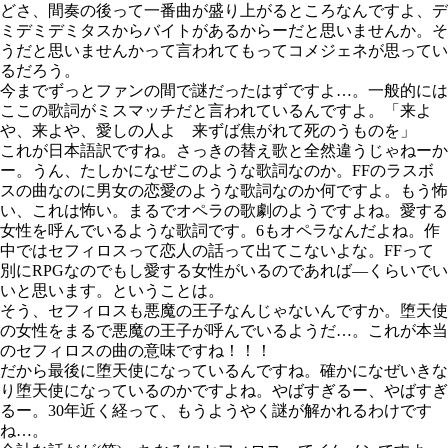
どさ、間奏の後って一番曲が盛り上がるところなんですよ、デ
ミデミデミタスからバイトがあるからーだと思いませんか。そ
うだと思いませんかって言われてもってコメジェネが思ってい
るだろう。
今までずっとファンの間で謎だったはずですよ…。一般的には
ここの歌詞がミスマッチだと言われているんですよ。「来よ
や、来よや、愛しの人よ 来ずば焦がれて死のうものを」
これが日本語訳ですね。さっきの替え歌と全然違うじゃねーか
ー。うん、たしかになぜこのような歌詞なのか。FFのラスボ
スの曲なのに男女の恋愛のような歌詞なのか何ですよ。もう怖
い、これは怖い。まるでオペラの歌劇のようですよね。愛する
女性を呼んでいるような歌詞です。6もオペラなんだよね。作
中ではセフィロスって恋人の話って出てこないよな。FFって
別にRPGなのでもし愛する女性がいるのであれば―くらいでい
いと思います。ということは。
そう、セフィロスも悪魔の王子なんじゃないんですか。堕天使
の女性をまるで悪魔の王子が呼んでいるようだ…。これが本当
のセフィロスの曲の意味ですね！！！
だから最後に堕天使になっているんですね。確かになぜいきな
り堕天使になっているのかですよね。やばすぎるー、やばすぎ
るー。30年近く経って、もうようやく謎が解かれるわけです
ね…。