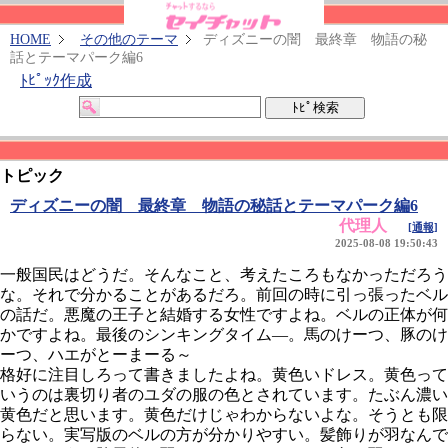
HOME
その他のテーマ
ディズニーの闇 最終章 物語の秘
話とテーマパーク編6
ﾄﾋﾟｯｸ作成
トピック
ディズニーの闇 最終章 物語の秘話とテーマパーク編6
代理人
[通報]
2025-08-08 19:50:43
一般国民はどうだ。そんなこと、考えたころもなかっただろう
な。それで分かることがあるだろ。前回の時に引っ張ったベル
の話だ。悪魔の王子と結婚する女性ですよね。ベルの正体が何
かですよね。最後のシンキングタイム―。馬のけーつ、豚のけ
ーつ、ハエがとーまーる～
格好に注目しろって書きましたよね。黄色いドレス。黄色って
いうのは裏切り者のユダの服の色とされています。たぶん濃い
黄色だと思います。黄色だけじゃわからないよな。そうとも限
らない。実写版のベルの方が分かりやすい。髪飾りが羽なんで