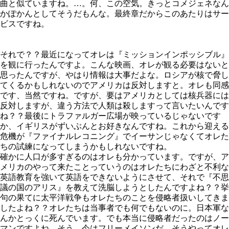
曲と似ていますね。…。何、この空気。きっとコメジェネなん
かぽかんとしてそうだもんな。最終章だからこのあたりはサー
ビスですね。
それで？？最近になってオレは『ミッションインポッシブル』
を観に行ったんですよ。こんな映画、オレが観る必要はないと
思ったんですが、やはり情報は大事だよな。ロシアが核で脅し
てくるかもしれないのでアメリカは反対しますと。オレも同感
です、当然ですね。ですが、要はアメリカとしては核兵器には
反対しますが、違う方法で人類は殺しますって言いたいんです
ね？？最後にトラファルガー広場が映っているじゃないです
か、イギリスがずいぶんとお好きなんですね。これから迎える
危機が『ファイナルレコニング』でイーサンじゃなくてオレた
ちの試練になってしまうかもしれないですね。
確かに人口が多すぎるのはオレも分かっています。ですが、ア
メリカのやって来たことっていうのはオレたちにわざと不利な
英語教育を強いて英語をできないようにさせて、それで『不思
議の国のアリス』を教えて洗脳しようとしたんですよね？？挙
句の果てに太平洋戦争もオレたちのことを侵略者扱いしてきま
したよね？？オレたちは当事者でも何でもないのに。日本軍な
んかとっくに死んでいます。でも本当に侵略者だったのはノー
マンですよね。そう、今はフリーメイソンだ。そうやってオレ