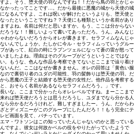
すよ。そう、堕天使の羽なんですね！！だから鳥の羽とかじゃ
なかったってことです…。だから最後に悪魔の城から天使の城
になるんですよ。これは呪いが解けたというよりも、堕天使と
なったということですね？？天使にも種類というか名前があり
ますよね。名前は何だと思いますか。もう、ここは分からない
だろうな！！難しいよって書いてあっただろ。うん、みんなじ
ゃわからないだろうからオレが書きます。セラフィムなんじゃ
ないんでしょうか。たしかに今ル・セラフィムっていうグルー
プがあって、紅白の時にラプンツェルになって蒼の雷が怒って
いましたよね。理由はそのグループがどうということではな
い。もうな、色んな作品を考察できてないとここまで辿り着け
ないんだ。ここはなぜか書きません。オレの回答は「黄色い服
なので裏切り者のユダの可能性、羽の髪飾りは堕天使の羽。だ
から悪魔の王子と結婚する堕天使の女性だ。他作品を考察する
と、おそらく名前があるならセラフィムだろう。」です。
長いな。ここまで分かったらオレレベルですね。まーここまで
来れば堕天使だろうとは思うだろうし、ユダまでなら分かる人
なら分かるだろうけれど。難しすぎましたー。うん、だからわ
ざとディズニーがこのグループにしたんだろ！！もう完全にテ
レビ画面を見て、バチっています。
エマ・ワトソンはこの知っていたんじゃないのかと思っている
んですよ。彼女は何故かベルの役をやりたがっていたようで
す。なんでシンデレラとかじゃダメなのかって思いませんか。