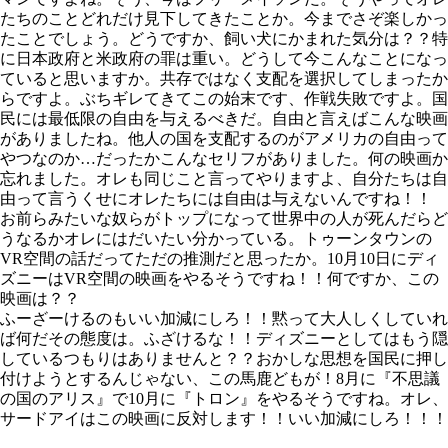
たちのことどれだけ見下してきたことか。今までさぞ楽しかっ
たことでしょう。どうですか、飼い犬にかまれた気分は？？特
に日本政府と米政府の罪は重い。どうして今こんなことになっ
ていると思いますか。共存ではなく支配を選択してしまったか
らですよ。ぶちギレてきてこの始末です、作戦失敗ですよ。国
民には最低限の自由を与えるべきだ。自由と言えばこんな映画
がありましたね。他人の国を支配するのがアメリカの自由って
やつなのか…だったかこんなセリフがありました。何の映画か
忘れました。オレも同じこと言ってやりますよ、自分たちは自
由って言うくせにオレたちには自由は与えないんですね！！
お前らみたいな奴らがトップになって世界中の人が死んだらど
うなるかオレにはだいたい分かっている。トゥーンタウンの
VR空間の話だってただの推測だと思ったか。10月10日にディ
ズニーはVR空間の映画をやるそうですね！！何ですか、この
映画は？？
ふーざーけるのもいい加減にしろ！！黙って大人しくしていれ
ば何だその態度は。ふざけるな！！ディズニーとしてはもう隠
しているつもりはありませんと？？おかしな思想を国民に押し
付けようとするんじゃない、この馬鹿どもが！8月に『不思議
の国のアリス』で10月に『トロン』をやるそうですね。オレ、
サードアイはこの映画に反対します！！いい加減にしろ！！！