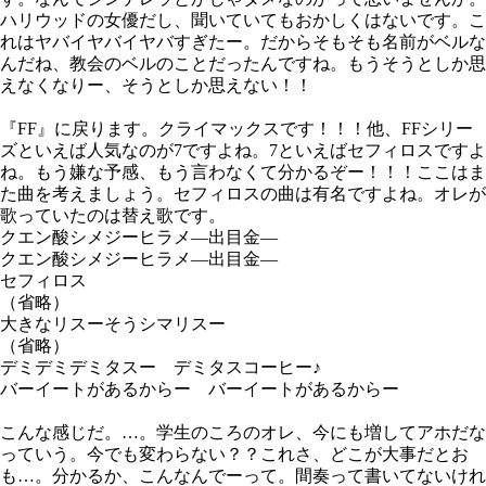
ハリウッドの女優だし、聞いていてもおかしくはないです。こ
れはヤバイヤバイヤバすぎたー。だからそもそも名前がベルな
んだね、教会のベルのことだったんですね。もうそうとしか思
えなくなりー、そうとしか思えない！！
『FF』に戻ります。クライマックスです！！！他、FFシリー
ズといえば人気なのが7ですよね。7といえばセフィロスですよ
ね。もう嫌な予感、もう言わなくて分かるぞー！！！ここはま
た曲を考えましょう。セフィロスの曲は有名ですよね。オレが
歌っていたのは替え歌です。
クエン酸シメジーヒラメ―出目金―
クエン酸シメジーヒラメ―出目金―
セフィロス
（省略）
大きなリスーそうシマリスー
（省略）
デミデミデミタスー デミタスコーヒー♪
バーイートがあるからー バーイートがあるからー
こんな感じだ。…。学生のころのオレ、今にも増してアホだな
っていう。今でも変わらない？？これさ、どこが大事だとお
も…。分かるか、こんなんでーって。間奏って書いてないけれ