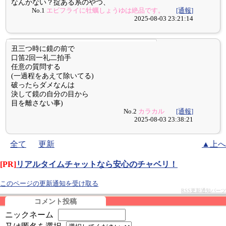
なんかない？掟ある系のやつ、
No.1
エビフライに牡蠣しょうゆは絶品です。
[通報]
2025-08-03 23:21:14
丑三つ時に鏡の前で
口笛2回一礼二拍手
任意の質問する
(一過程をあえて除いてる)
破ったらダメなんは
決して鏡の自分の目から
目を離さない事)
No.2
カラカル
[通報]
2025-08-03 23:38:21
全て
更新
▲上へ
[PR]
リアルタイムチャットなら安心のチャベリ！
このページの更新通知を受け取る
RSS更新通知パーツ
コメント投稿
ニックネーム