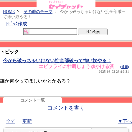
HOME
その他のテーマ
今から破っちゃいけない掟全部破っ
て怖い奴やる！
ﾄﾋﾟｯｸ作成
トピック
今から破っちゃいけない掟全部破って怖い奴やる！
エビフライに牡蠣しょうゆかける派
[通報]
2025-08-03 23:19:31
誰か何やってほしいかとかある？
コメント一覧
コメントを書く
全て
更新
▼下へ