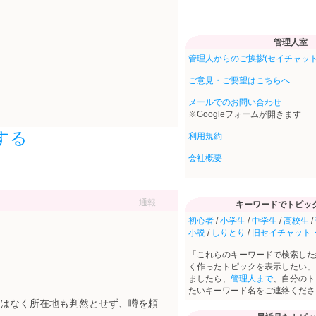
管理人室
管理人からのご挨拶(セイチャット
ご意見・ご要望はこちらへ
メールでのお問い合わせ
※Googleフォームが開きます
する
利用規約
会社概要
通報
キーワードでトピッ
初心者
/
小学生
/
中学生
/
高校生
/
小説
/
しりとり
/
旧セイチャット
「これらのキーワードで検索した
く作ったトピックを表示したい」
ましたら、
管理人まで
、自分のト
たいキーワード名をご連絡くださ
はなく所在地も判然とせず、噂を頼