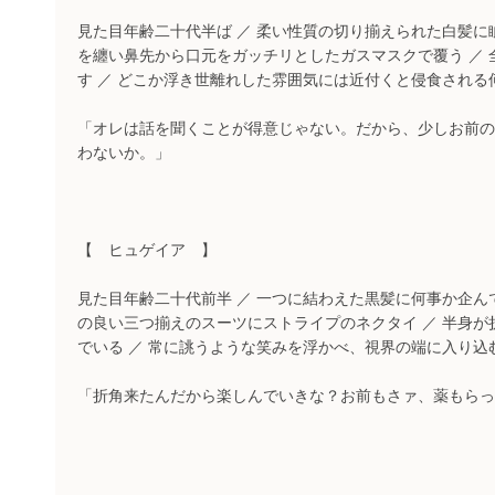
見た目年齢二十代半ば ／ 柔い性質の切り揃えられた白髪に眦の
を纏い鼻先から口元をガッチリとしたガスマスクで覆う ／
す ／ どこか浮き世離れした雰囲気には近付くと侵食される
「オレは話を聞くことが得意じゃない。だから、少しお前の
わないか。」
【 ヒュゲイア 】
見た目年齢二十代前半 ／ 一つに結わえた黒髪に何事か企んでい
の良い三つ揃えのスーツにストライプのネクタイ ／ 半身
でいる ／ 常に誂うような笑みを浮かべ、視界の端に入り込
「折角来たんだから楽しんでいきな？お前もさァ、薬もらっ