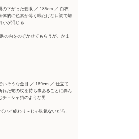
下がった碧眼 ／ 185cm ／ 白衣
 全体的に色素が薄く眠たげな口調で離
何かが混じる
胸の内をのぞかせてもらうが、かま
そうな金目 ／ 189cm ／ 仕立て
が折れた蛇の杖を持ち事あるごとに弄ん
むチェシャ猫のような男
てハイ終わり～じゃ味気ないだろ」