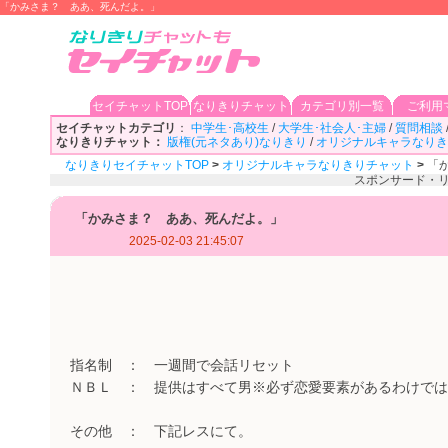
「かみさま？ ああ、死んだよ。」
セイチャットTOP
なりきりチャット
カテゴリ別一覧
ご利用
セイチャットカテゴリ
：
中学生･高校生
/
大学生･社会人･主婦
/
質問相談
なりきりチャット：
版権(元ネタあり)なりきり
/
オリジナルキャラなりき
なりきりセイチャットTOP
>
オリジナルキャラなりきりチャット
>
「
スポンサード・
「かみさま？ ああ、死んだよ。」
2025-02-03 21:45:07
指名制 ： 一週間で会話リセット
ＮＢＬ ： 提供はすべて男※必ず恋愛要素があるわけでは
その他 ： 下記レスにて。