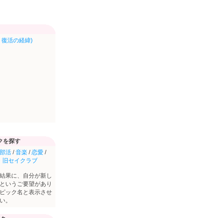
復活の経緯)
クを探す
部活
/
音楽
/
恋愛
/
・旧セイクラブ
結果に、自分が新し
というご要望があり
ピック名と表示させ
い。