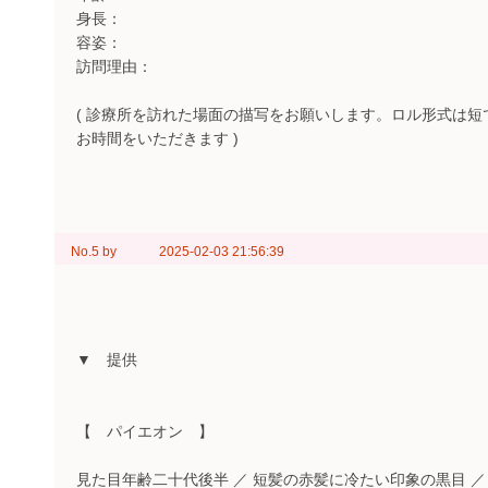
身長：
容姿：
訪問理由：
( 診療所を訪れた場面の描写をお願いします。ロル形式は
お時間をいただきます )
No.5
by
2025-02-03 21:56:39
▼ 提供
【 パイエオン 】
見た目年齢二十代後半 ／ 短髪の赤髪に冷たい印象の黒目 ／ 