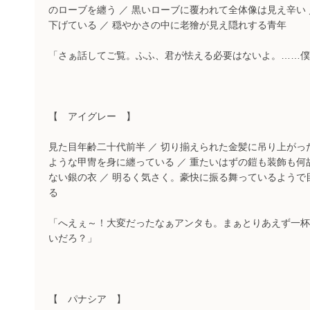
のローブを纏う ／ 黒いローブに覆われて全体像は見え辛い
下げている ／ 穏やかさの中に老獪が見え隠れする青年
「さぁ話してご覧。ふふ、君が怯える必要はないよ。……僕
【 アイグレー 】
見た目年齢二十代前半 ／ 切り揃えられた金髪に吊り上がった蒼
ような甲冑を身に纏っている ／ 重たいはずの鎧も装飾も
ない銀の衣 ／ 明るく気さく。豪快に振る舞っているよう
る
「へえぇ～！大変だったなぁアンタも。まぁとりあえず一杯
いだろ？」
【 パナシア 】