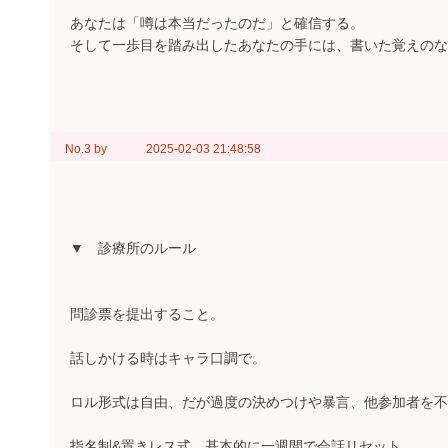
あなたは「噂は本当だったのだ」と確信する。
そして一歩目を踏み出したあなたの手には、書いた覚えのな
No.3
by
2025-02-03 21:48:58
▼ 診療所のルール
問診票を提出すること。
話しかける時はキャラ口調で。
ロル形式は自由、だが過度の決めつけや暴言、他参加者を不
指名制&置きレス式。基本的に一週間で会話リセット。