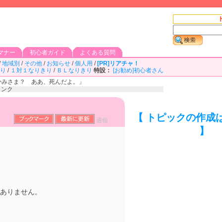
マナー
初心者ガイド
よくある質問
/
地域別
/
その他
/
お知らせ
/
個人用
/
[PR]リアチャ！
り
/
１対１なりきり
/
ＢＬなりきり
特設：
[お勧め]初心者さん
かみさま？ ああ、死んだよ。」
リンク
【 トピックの作成
通報
】
ありません。