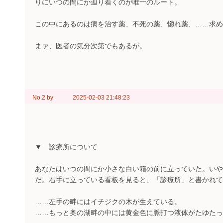
りにいつの間にか辿り着くのが唯一のルート。
この中にあるのは病を治す薬、不死の薬、惚れ薬、……求め
まァ、医者の気分次第でもあるが。
No.2
by
2025-02-03 21:48:23
▼ 診療所について
あなたはいつの間にか小さな白い箱の前に立っていた。いや
だ。右手に立っている看板を見ると、「診療所」と書かれて
……左手の畔にはイチジクの木が生えている。
……もっと奥の湖畔の中には黄金色に脈打つ液体がたゆたっ