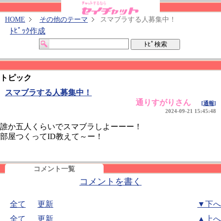
HOME
その他のテーマ
スマブラする人募集中！
ﾄﾋﾟｯｸ作成
トピック
スマブラする人募集中！
通りすがりさん
[通報]
2024-09-21 15:45:48
誰か五人くらいでスマブラしよーーー！
部屋つくってID教えて～ー！
コメント一覧
コメントを書く
全て
更新
▼下へ
全て
更新
▲上へ