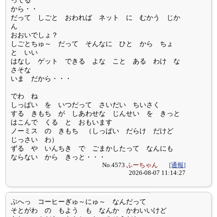
ってる
から・・
だって しごと おわれば ネット に むかう じか
ん
おおいでしょ？
しごとちゅ～ だって そんなに ひと から ちょ
と いい
はなし ゲット できる よな こと ある わけ な
さそな
いま だから・・・
でわ ね
しっぱい を いつだって さいだい ちいさく
する きもち が しあわせな じんせい を きっと
はこんで くる と おもいます
ノーミス の きもち （しっぱい だらけ だけど
じっさい わ）
ずる や いんちき で ごまかしたって なんにも
ならない から きっと・・・
No.4573
ふーちゃん
[通報]
2026-08-07 11:14:27
ぷへっ コーヒーぎゅ～にゅ～ なんだって
そとがわ の もよう も なんか かわいいけど