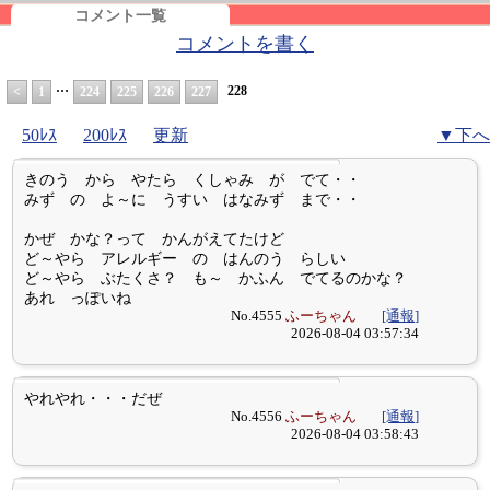
コメント一覧
コメントを書く
…
228
<
1
224
225
226
227
50ﾚｽ
200ﾚｽ
更新
▼下へ
きのう から やたら くしゃみ が でて・・
みず の よ～に うすい はなみず まで・・
かぜ かな？って かんがえてたけど
ど～やら アレルギー の はんのう らしい
ど～やら ぶたくさ？ も～ かふん でてるのかな？
あれ っぽいね
No.4555
ふーちゃん
[通報]
2026-08-04 03:57:34
やれやれ・・・だぜ
No.4556
ふーちゃん
[通報]
2026-08-04 03:58:43