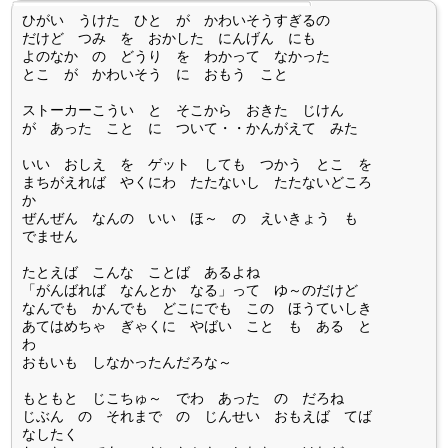
ひがい うけた ひと が かわいそうすぎるの
だけど つみ を おかした にんげん にも
よのなか の どうり を わかって なかった
とこ が かわいそう に おもう こと
ストーカーこうい と そこから おきた じけん
が あった こと に ついて・・かんがえて みた
いい おしえ を ゲット しても つかう とこ を
まちがえれば やくにわ たたないし たたないどころ
か
ぜんぜん なんの いい ほ～ の えいきょう も
でません
たとえば こんな ことば あるよね
「がんばれば なんとか なる」って ゆ～のだけど
なんでも かんでも どこにでも この ほうていしき
あてはめちゃ ぎゃくに やばい こと も ある と
わ
おもいも しなかったんだろな～
もともと じこちゅ～ でわ あった の だろね
じぶん の それまで の じんせい おもえば てば
なしたく