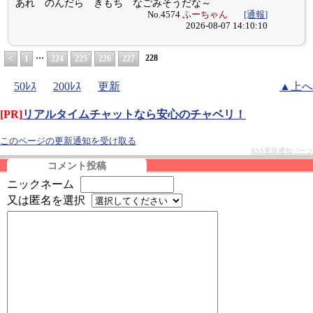
あれ のんだら きもち なごみそうだな～
No.4574
ふーちゃん
[通報]
2026-08-07 14:10:10
…
228
<
1
224
225
226
227
50ﾚｽ
200ﾚｽ
更新
▲上へ
[PR]
リアルタイムチャットなら安心のチャベリ！
このページの更新通知を受け取る
RSS更新通知パーツ
コメント投稿
ニックネーム
又は匿名を選択