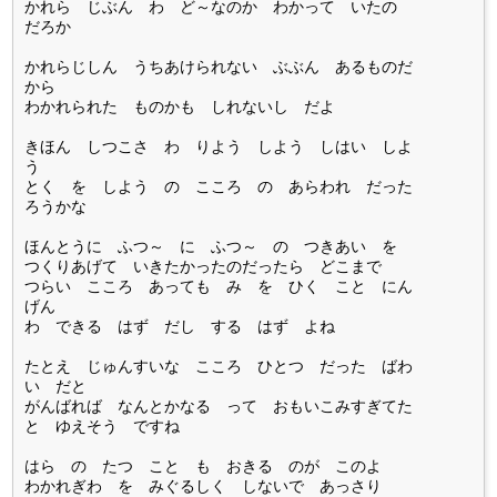
かれら じぶん わ ど～なのか わかって いたの
だろか
かれらじしん うちあけられない ぶぶん あるものだ
から
わかれられた ものかも しれないし だよ
きほん しつこさ わ りよう しよう しはい しよ
う
とく を しよう の こころ の あらわれ だった
ろうかな
ほんとうに ふつ～ に ふつ～ の つきあい を
つくりあげて いきたかったのだったら どこまで
つらい こころ あっても み を ひく こと にん
げん
わ できる はず だし する はず よね
たとえ じゅんすいな こころ ひとつ だった ばわ
い だと
がんばれば なんとかなる って おもいこみすぎてた
と ゆえそう ですね
はら の たつ こと も おきる のが このよ
わかれぎわ を みぐるしく しないで あっさり