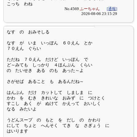
こっち わね
No.4569
ふーちゃん
[通報]
2026-08-06 23:15:29
なす の おみそしる
なす が いま いっぽん ６０えん とか
７０えん ぐらい
ただね ７０えん だけど いっぽん で
ど～みても しっかり ４ほんぶん くらい
の たいせき ある のも あった～よ
さがせば あること も あるんだね～
はんぶん だけ カットして しましま に
かわ を むき きれいな おみず に つけとく
すこし あく が ぬけて かえって おいしく
なる みたいよ
うどんスープ の もと を だし の かわり
にして ちょと へんそく てき な さぎょう に
はいります