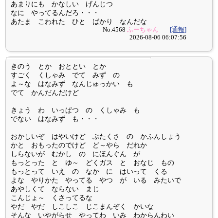
あまりにも かなしい げんじつ
なに やってるんだろ・・・
あたま こわれた ひと ばかり なんだな
No.4568
ふーちゃん
[通報]
2026-08-06 06:07:56
きのう とか おととい とか
すごく くしゃみ でて みず の
よ～な はなみず なんじゅっかい も
でて かんだんだけど
きょう わ いっぱつ の くしゃみ も
でない はなみず も・・・
おかしいぞ はやいけど ぶたくさ の かふんしょう
かと おもったのでけど ど～やら だれか
しらないが むかし の にほんぐん が
もっとった と ゆ～ どくガス と おなじ もの
もっとって いえ の なか に はいって くる
よな やりかた やってる やつ が いる みたいで
あやしくて ならない まじ
こんじょ～ くさってるな
やだ やだ しこしこ じこまんぞく かいな
そんな いやがらせ やってわ いみ わからんわい