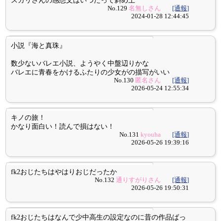
スガリさんの感想文はいつだって斜め上
No.129
名無しさん
[通報]
2024-01-28 12:44:45
小説『海と真珠』
数少ないバレエ小説、ようやく中盤辺りかな
バレエに青春をかけるふたりの少女がの描写がいい
No.130
匿名さん
[通報]
2026-05-24 12:55:34
キノの旅！
かなり面白い！読んで損はない！
No.131
kyouha
[通報]
2026-05-26 19:39:16
fk2おじたちはやはりおじだったか
No.132
通りすがりさん
[通報]
2026-05-26 19:50:31
fk2おじたちはなんで少中高生の設定なのに昔の作品ばっ