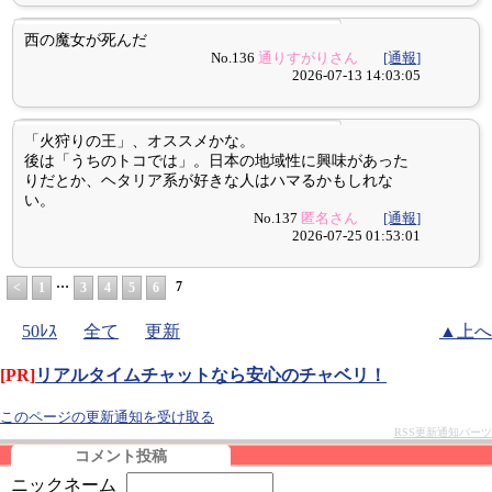
西の魔女が死んだ
No.136
通りすがりさん
[通報]
2026-07-13 14:03:05
「火狩りの王」、オススメかな。
後は「うちのトコでは」。日本の地域性に興味があった
りだとか、ヘタリア系が好きな人はハマるかもしれな
い。
No.137
匿名さん
[通報]
2026-07-25 01:53:01
…
7
<
1
3
4
5
6
50ﾚｽ
全て
更新
▲上へ
[PR]
リアルタイムチャットなら安心のチャベリ！
このページの更新通知を受け取る
RSS更新通知パーツ
コメント投稿
ニックネーム