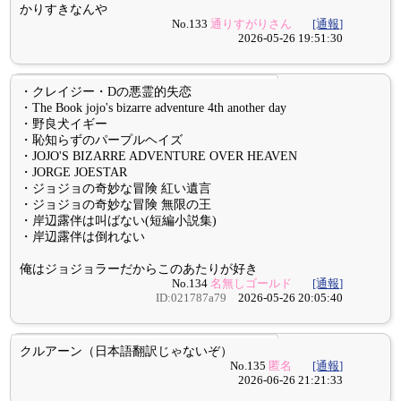
かりすきなんや
No.133
通りすがりさん
[通報]
2026-05-26 19:51:30
・クレイジー・Dの悪霊的失恋
・The Book jojo's bizarre adventure 4th another day
・野良犬イギー
・恥知らずのパープルヘイズ
・JOJO'S BIZARRE ADVENTURE OVER HEAVEN
・JORGE JOESTAR
・ジョジョの奇妙な冒険 紅い遺言
・ジョジョの奇妙な冒険 無限の王
・岸辺露伴は叫ばない(短編小説集)
・岸辺露伴は倒れない
俺はジョジョラーだからこのあたりが好き
No.134
名無しゴールド
[通報]
ID:021787a79
2026-05-26 20:05:40
クルアーン（日本語翻訳じゃないぞ）
No.135
匿名
[通報]
2026-06-26 21:21:33