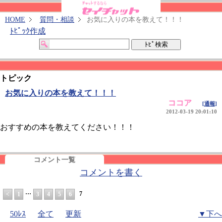
HOME
質問・相談
お気に入りの本を教えて！！！
ﾄﾋﾟｯｸ作成
トピック
お気に入りの本を教えて！！！
ココア
[通報]
2012-03-19 20:01:10
おすすめの本を教えてください！！！
コメント一覧
コメントを書く
…
7
<
1
3
4
5
6
50ﾚｽ
全て
更新
▼下へ