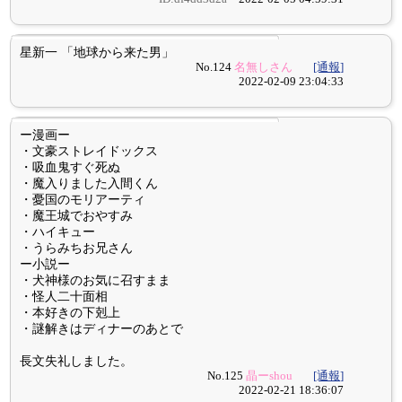
星新一 「地球から来た男」
No.124
名無しさん
[通報]
2022-02-09 23:04:33
ー漫画ー
・文豪ストレイドックス
・吸血鬼すぐ死ぬ
・魔入りました入間くん
・憂国のモリアーティ
・魔王城でおやすみ
・ハイキュー
・うらみちお兄さん
ー小説ー
・犬神様のお気に召すまま
・怪人二十面相
・本好きの下剋上
・謎解きはディナーのあとで
長文失礼しました。
No.125
晶ーshou
[通報]
2022-02-21 18:36:07