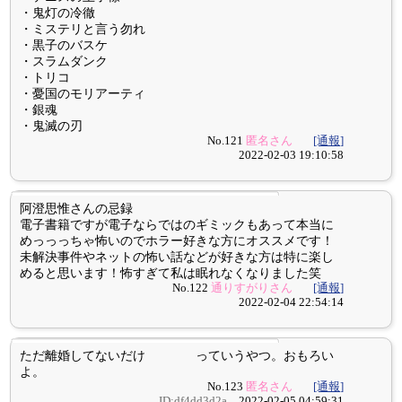
・鬼灯の冷徹
・ミステリと言う勿れ
・黒子のバスケ
・スラムダンク
・トリコ
・憂国のモリアーティ
・銀魂
・鬼滅の刃
No.121
匿名さん
[通報]
2022-02-03 19:10:58
阿澄思惟さんの忌録
電子書籍ですが電子ならではのギミックもあって本当に
めっっっちゃ怖いのでホラー好きな方にオススメです！
未解決事件やネットの怖い話などが好きな方は特に楽し
めると思います！怖すぎて私は眠れなくなりました笑
No.122
通りすがりさん
[通報]
2022-02-04 22:54:14
ただ離婚してないだけ っていうやつ。おもろい
よ。
No.123
匿名さん
[通報]
ID:df4dd3d2a
2022-02-05 04:59:31