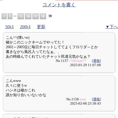
コメントを書く
…
59
<
1
55
56
57
58
50ﾚｽ
200ﾚｽ
更新
▼下へ
こん^^(懐いw)
確かこのニックネームでやってた！
2002～2005位に毎日チャットしててよくフロリダ～とか
書きながら風呂入ってたなぁ、、
あの時絡んでくれていたチャット民達元気かなぁ？
No.1157
バボchan??
[通報]
2025-01-29 11:07:08
こんwww
久々に使うw
ハンネは確かこれ
誰か知り合いいないかな
No.1158
zion
[通報]
2025-02-06 23:58:43