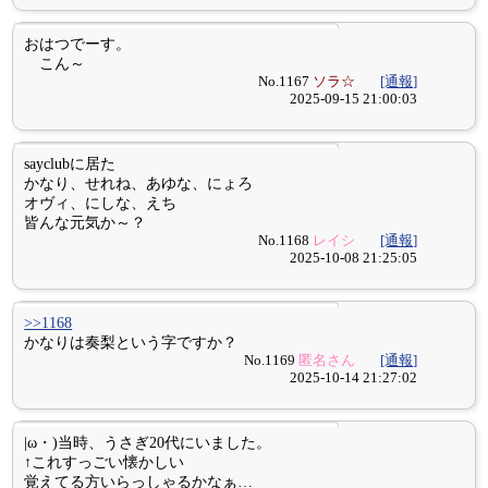
おはつでーす。
こん～
No.1167
ソラ☆
[通報]
2025-09-15 21:00:03
sayclubに居た
かなり、せれね、あゆな、にょろ
オヴィ、にしな、えち
皆んな元気か～？
No.1168
レイシ
[通報]
2025-10-08 21:25:05
>>1168
かなりは奏梨という字ですか？
No.1169
匿名さん
[通報]
2025-10-14 21:27:02
|ω・)当時、うさぎ20代にいました。
↑これすっごい懐かしい
覚えてる方いらっしゃるかなぁ…