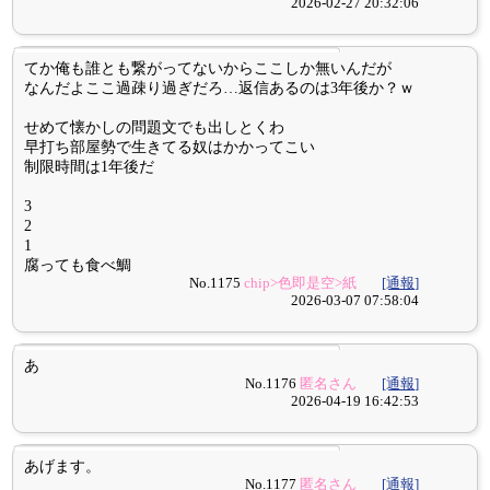
2026-02-27 20:32:06
てか俺も誰とも繋がってないからここしか無いんだが
なんだよここ過疎り過ぎだろ…返信あるのは3年後か？ｗ
せめて懐かしの問題文でも出しとくわ
早打ち部屋勢で生きてる奴はかかってこい
制限時間は1年後だ
3
2
1
腐っても食べ鯛
No.1175
chip>色即是空>紙
[通報]
2026-03-07 07:58:04
あ
No.1176
匿名さん
[通報]
2026-04-19 16:42:53
あげます。
No.1177
匿名さん
[通報]