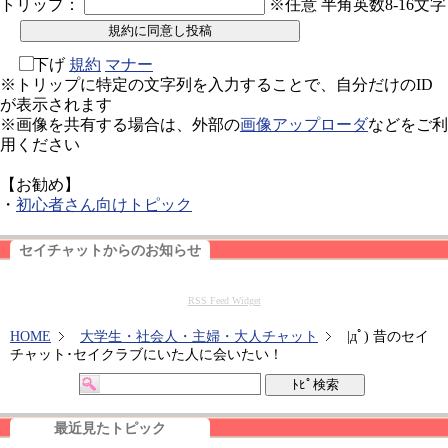
トリップ：
※任意 半角英数8-16文字
下げ
規約
マナー
※トリップに特定の文字列を入力することで、自分だけのID
が表示されます
※画像を共有する場合は、外部の
画像アップローダ
などをご利
用ください
【お勧め】
・
初心者さん向けトピック
セイチャットからのお知らせ
RSS Feed Widget
HOME
大学生・社会人・主婦・大人チャット
|дﾟ) 昔のセイ
チャット･セイクラブにいた人に会いたい！
最近見たトピック