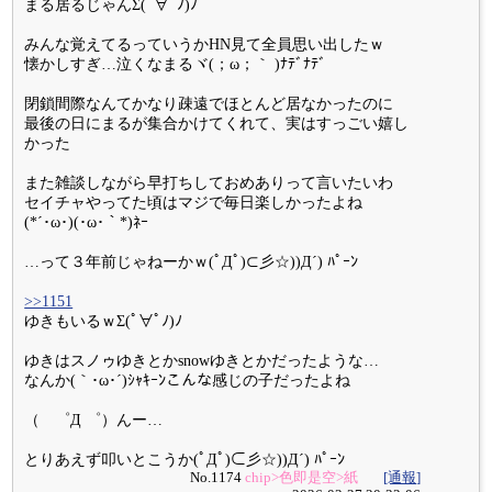
まる居るじゃんΣ(ﾟ∀ﾟﾉ)ﾉ
みんな覚えてるっていうかHN見て全員思い出したｗ
懐かしすぎ…泣くなまるヾ(；ω；｀ )ﾅﾃﾞﾅﾃﾞ
閉鎖間際なんてかなり疎遠でほとんど居なかったのに
最後の日にまるが集合かけてくれて、実はすっごい嬉し
かった
また雑談しながら早打ちしておめありって言いたいわ
セイチャやってた頃はマジで毎日楽しかったよね
(*´･ω･)(･ω･｀*)ﾈｰ
…って３年前じゃねーかｗ(ﾟДﾟ)⊂彡☆))Д´) ﾊﾟｰﾝ
>>1151
ゆきもいるｗΣ(ﾟ∀ﾟﾉ)ﾉ
ゆきはスノゥゆきとかsnowゆきとかだったような…
なんか(｀･ω･´)ｼｬｷｰﾝこんな感じの子だったよね
（ ゜Д ゜）んー…
とりあえず叩いとこうか(ﾟДﾟ)⊂彡☆))Д´) ﾊﾟｰﾝ
No.1174
chip>色即是空>紙
[通報]