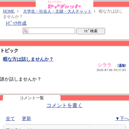
HOME
大学生・社会人・主婦・大人チャット
暇な方は話し
ませんか？
ﾄﾋﾟｯｸ作成
トピック
暇な方は話しませんか？
シララ
[通報]
2026-07-06 19:37:01
誰か話しませんか？
コメント一覧
コメントを書く
全て
更新
▼下へ