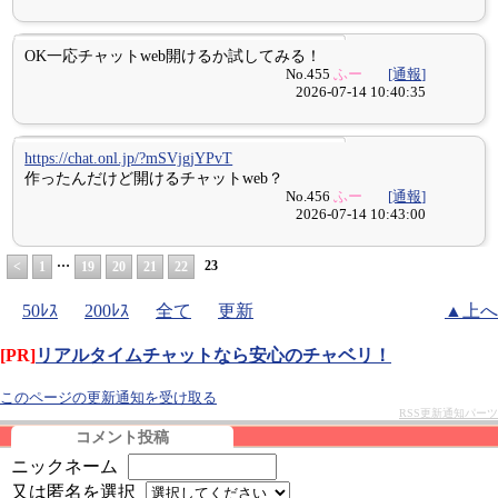
OK一応チャットweb開けるか試してみる！
No.455
ふー
[通報]
2026-07-14 10:40:35
https://chat.onl.jp/?mSVjgjYPvT
作ったんだけど開けるチャットweb？
No.456
ふー
[通報]
2026-07-14 10:43:00
…
23
<
1
19
20
21
22
50ﾚｽ
200ﾚｽ
全て
更新
▲上へ
[PR]
リアルタイムチャットなら安心のチャベリ！
このページの更新通知を受け取る
RSS更新通知パーツ
コメント投稿
ニックネーム
又は匿名を選択