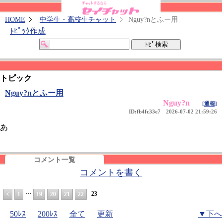
HOME
中学生・高校生チャット
Nguy?nとふー用
ﾄﾋﾟｯｸ作成
トピック
Nguy?nとふー用
Nguy?n
[通報]
ID:fb4fc33e7
2026-07-02 21:59:26
あ
コメント一覧
コメントを書く
…
23
<
1
19
20
21
22
50ﾚｽ
200ﾚｽ
全て
更新
▼下へ