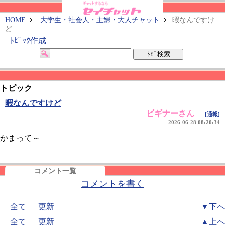
HOME
大学生・社会人・主婦・大人チャット
暇なんですけ
ど
ﾄﾋﾟｯｸ作成
トピック
暇なんですけど
ビギナーさん
[通報]
2026-06-28 08:20:34
かまって～
コメント一覧
コメントを書く
全て
更新
▼下へ
全て
更新
▲上へ