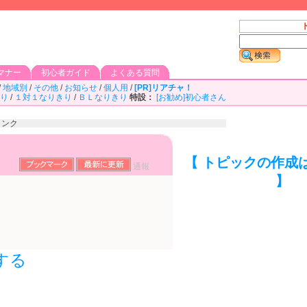
マナー
初心者ガイド
よくある質問
/
地域別
/
その他
/
お知らせ
/
個人用
/
[PR]リアチャ！
り
/
１対１なりきり
/
ＢＬなりきり
特設：
[お勧め]初心者さん
リンク
【 トピックの作成
通報
】
する