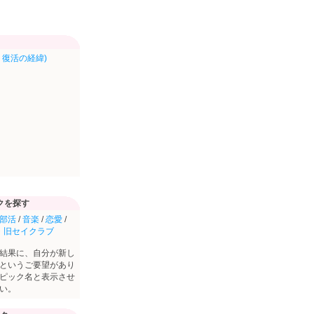
復活の経緯)
クを探す
部活
/
音楽
/
恋愛
/
・旧セイクラブ
結果に、自分が新し
というご要望があり
ピック名と表示させ
い。