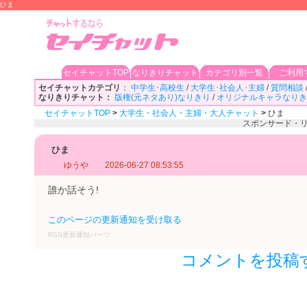
ひま
セイチャットTOP
なりきりチャット
カテゴリ別一覧
ご利用
セイチャットカテゴリ
：
中学生･高校生
/
大学生･社会人･主婦
/
質問相談
なりきりチャット：
版権(元ネタあり)なりきり
/
オリジナルキャラなりき
セイチャットTOP
>
大学生・社会人・主婦・大人チャット
>
ひま
スポンサード・
ひま
ゆうや
2026-06-27 08:53:55
誰か話そう!
このページの更新通知を受け取る
RSS更新通知パーツ
コメントを投稿