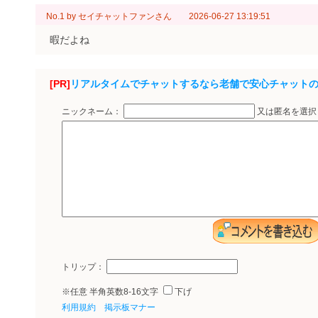
No.1
by
セイチャットファンさん
2026-06-27 13:19:51
暇だよね
[PR]
リアルタイムでチャットするなら老舗で安心チャット
ニックネーム：
又は匿名を選
トリップ：
※任意 半角英数8-16文字
下げ
利用規約
掲示板マナー