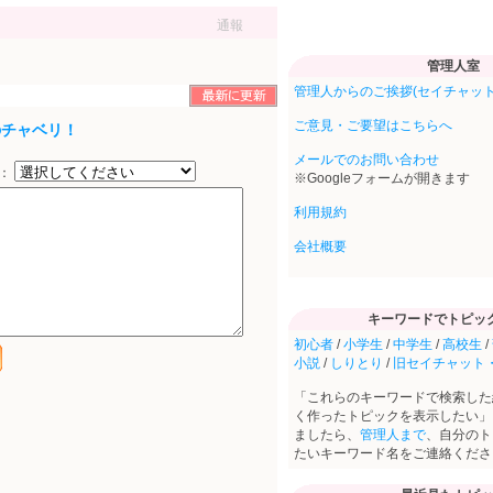
通報
管理人室
管理人からのご挨拶(セイチャット
ご意見・ご要望はこちらへ
のチャベリ！
メールでのお問い合わせ
択：
※Googleフォームが開きます
利用規約
会社概要
キーワードでトピッ
初心者
/
小学生
/
中学生
/
高校生
/
小説
/
しりとり
/
旧セイチャット
「これらのキーワードで検索した
く作ったトピックを表示したい」
ましたら、
管理人まで
、自分のト
たいキーワード名をご連絡くださ