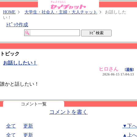
HOME
大学生・社会人・主婦・大人チャット
お話しした
い！
ﾄﾋﾟｯｸ作成
トピック
お話ししたい！
ヒロさん
[通報]
2026-06-15 17:04:13
誰かと話したい！
コメント一覧
コメントを書く
全て
更新
▼下へ
全て
更新
▲上へ