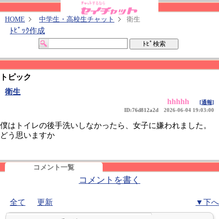
HOME
中学生・高校生チャット
衛生
ﾄﾋﾟｯｸ作成
トピック
衛生
hhhhh
[通報]
ID:76d812a2d
2026-06-04 19:03:00
僕はトイレの後手洗いしなかったら、女子に嫌われました。
どう思いますか
コメント一覧
コメントを書く
全て
更新
▼下へ