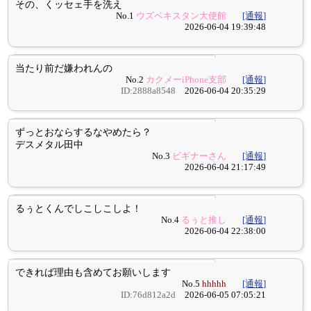
その、くッセェ手を洗え
No.1
ウズベキスタン大使館
[通報]
2026-06-04 19:39:48
当たり前だ嫌われんの
No.2
カクメーiPhone支部
[通報]
ID:2888a8548
2026-06-04 20:35:29
ずっとおならするなやめたら？
デスメタル田中
No.3
ビギナーさん
[通報]
2026-06-04 21:17:49
るぅとくんでしこしこしよ！
No.4
るぅと推し
[通報]
2026-06-04 22:38:00
できれば理由も含めてお願いします
No.5
hhhhh
[通報]
ID:76d812a2d
2026-06-05 07:05:21