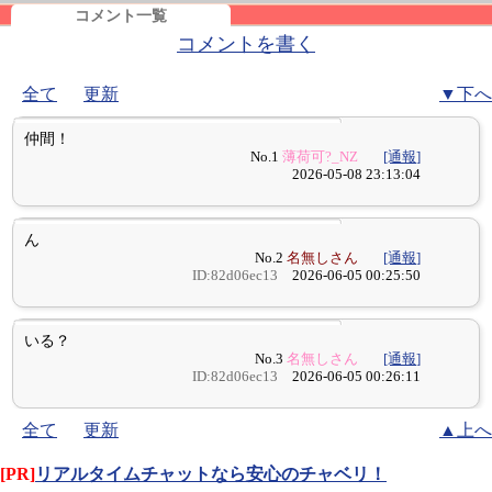
コメント一覧
コメントを書く
全て
更新
▼下へ
仲間！
No.1
薄荷可?_NZ
[通報]
2026-05-08 23:13:04
ん
No.2
名無しさん
[通報]
ID:82d06ec13
2026-06-05 00:25:50
いる？
No.3
名無しさん
[通報]
ID:82d06ec13
2026-06-05 00:26:11
全て
更新
▲上へ
[PR]
リアルタイムチャットなら安心のチャベリ！