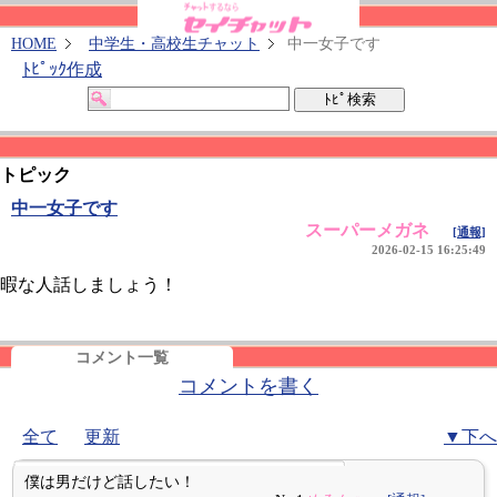
HOME
中学生・高校生チャット
中一女子です
ﾄﾋﾟｯｸ作成
トピック
中一女子です
スーパーメガネ
[通報]
2026-02-15 16:25:49
暇な人話しましょう！
コメント一覧
コメントを書く
全て
更新
▼下へ
僕は男だけど話したい！