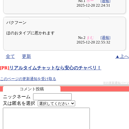
No.1
ポー
[通報]
2025-12-20 22:24:51
バクフーン
ほのおタイプに惹かれます
No.2
まむ
[通報]
2025-12-20 22:55:32
全て
更新
▲上へ
[PR]
リアルタイムチャットなら安心のチャベリ！
このページの更新通知を受け取る
RSS更新通知パーツ
コメント投稿
ニックネーム
又は匿名を選択