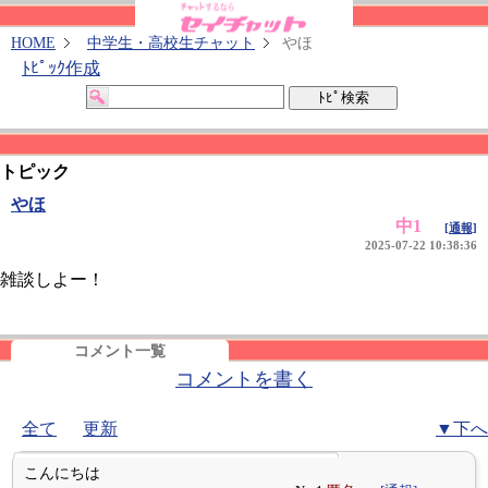
HOME
中学生・高校生チャット
やほ
ﾄﾋﾟｯｸ作成
トピック
やほ
中1
[通報]
2025-07-22 10:38:36
雑談しよー！
コメント一覧
コメントを書く
全て
更新
▼下へ
こんにちは