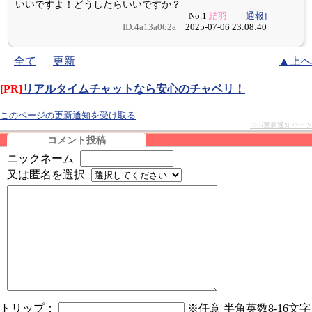
いいですよ！どうしたらいいですか？
No.1
結羽
[通報]
ID:4a13a062a
2025-07-06 23:08:40
全て
更新
▲上へ
[PR]
リアルタイムチャットなら安心のチャベリ！
このページの更新通知を受け取る
RSS更新通知パーツ
コメント投稿
ニックネーム
又は匿名を選択
トリップ：
※任意 半角英数8-16文字