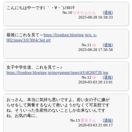
こんにちは中一です( ｀・∀・´)ﾉﾖﾛｼｸ
No.10
ひかたんたん
[通報]
2025-08-28 16:58:33
最後にこれを見て～
https://livedoor.blogimg.jp/u_x-
002/imgs/3/0/30f4c3ed.gif
No.11
ゆ
[通報]
2025-08-28 17:50:58
女子中学生達、これを見て～♪
https://livedoor.blogimg.jp/moyugenn/imgs/4/f/4f260728.jpg
No.12
ゆ
[通報]
2026-03-03 20:13:01
おっさん、本当に気持ち悪いですよ。若い女の子に嫌が
らせをして興奮するなんて救いようがなくて可哀想です
ね。そういった生産性のないことしか出来ないんです
ね。お気の毒に。
No.13
匿名さん
[通報]
2026-03-03 21:00:17