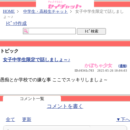
HOME
中学生・高校生チャット
女子中学生限定で話しまし
ょ～♪
ﾄﾋﾟｯｸ作成
トピック
女子中学生限定で話しましょ～♪
かぼちゃ少女
[通報]
ID:f4341c703
2025-05-26 10:04:03
愚痴とか学校での嫌な事 ここでスッキリしましょ～
コメント一覧
コメントを書く
全て
更新
▼下へ