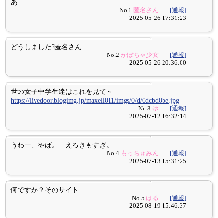
あ
No.1
匿名さん
[通報]
2025-05-26 17:31:23
どうしました?匿名さん
No.2
かぼちゃ少女
[通報]
2025-05-26 20:36:00
世の女子中学生達はこれを見て～
https://livedoor.blogimg.jp/maxell011/imgs/0/d/0dcbd0be.jpg
No.3
ゆ
[通報]
2025-07-12 16:32:14
うわー、やば。 えろきもすぎ。
No.4
もっちゅみん
[通報]
2025-07-13 15:31:25
何ですか？そのサイト
No.5
はる
[通報]
2025-08-19 15:46:37