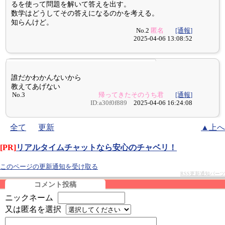
るを使って問題を解いて答えを出す。
数学はどうしてその答えになるのかを考える。
知らんけど。
No.2
匿名
[通報]
2025-04-06 13:08:52
誰だかわかんないから
教えてあげない
No.3
帰ってきたそのうち君
[通報]
ID:a30f0f889
2025-04-06 16:24:08
全て
更新
▲上へ
[PR]
リアルタイムチャットなら安心のチャベリ！
このページの更新通知を受け取る
RSS更新通知パーツ
コメント投稿
ニックネーム
又は匿名を選択