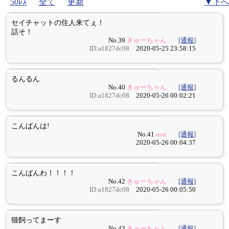
50ﾚｽ
全て
更新
▼下へ
セイチャットの住人来てぇ！
話そ！
No.39
きゅーちゃん
[通報]
ID:a1827dc08
2020-05-25 23:58:15
るんるん
No.40
きゅーちゃん
[通報]
ID:a1827dc08
2020-05-26 00:02:21
こんばんは!
No.41
non
[通報]
2020-05-26 00:04:37
こんばんわ！！！！
No.42
きゅーちゃん
[通報]
ID:a1827dc08
2020-05-26 00:05:50
猫飼ってまーす
No.43
きゅーちゃん
[通報]