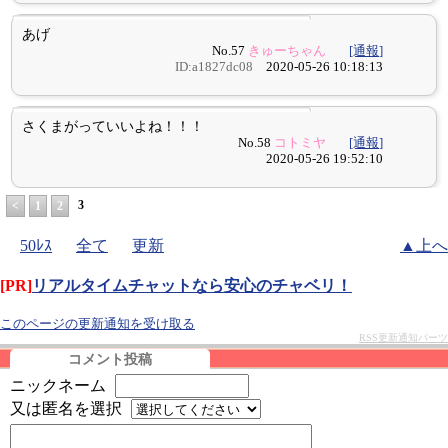
あげ
No.57
きゅーちゃん
[通報]
ID:a1827dc08
2020-05-26 10:18:13
さくまがっていいよね！！！
No.58
コトミヤ
[通報]
2020-05-26 19:52:10
3
<
1
2
50ﾚｽ
全て
更新
▲上へ
[PR]
リアルタイムチャットなら安心のチャベリ！
このページの更新通知を受け取る
RSS更新通知パーツ
コメント投稿
ニックネーム
又は匿名を選択